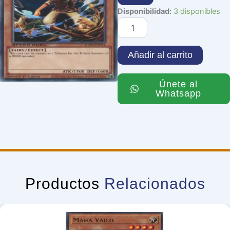
Whirlwind
Disponibilidad:
3 disponibles
Prodigy
cantidad
Añadir al carrito
Únete al
Whatsapp
Productos
Relacionados