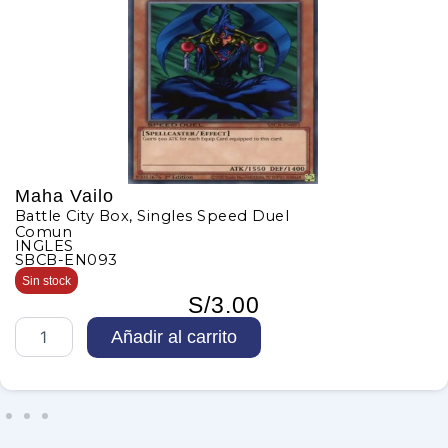
Maha Vailo
Battle City Box
,
Singles Speed Duel
Comun
INGLES
SBCB-EN093
Sin stock
S/
3.00
M
Añadir al carrito
a
h
a
V
a
i