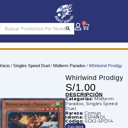
Ir
al
contenido
0
Carrito
Inicio
/
Singles Speed Duel
/
Midterm Paradox
/ Whirlwind Prodigy
Whirlwind Prodigy
S/
1.00
DESCRIPCIÓN
Categorías:
Midterm
Paradox
,
Singles Speed
Duel
Rareza:
Comun
Idioma:
ESPAÑOL
Código:
SGX2-SPD14
3 en stock