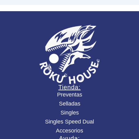
l
o
c
a
n
t
i
d
a
d
Tienda:
Preventas
Selladas
Singles
Singles Speed Dual
Accesorios
Ayuda: