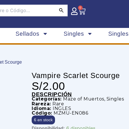
0
Carrito
Sellados
Singles
Single
let Scourge
Vampire Scarlet Scourge
S/
2.00
DESCRIPCIÓN
Categorías:
Maze of Muertos
,
Singles
Rareza:
Rare
Idioma:
INGLES
Código:
MZMU-EN086
6 en stock
Vampire
Disponibilidad:
6 disponibles