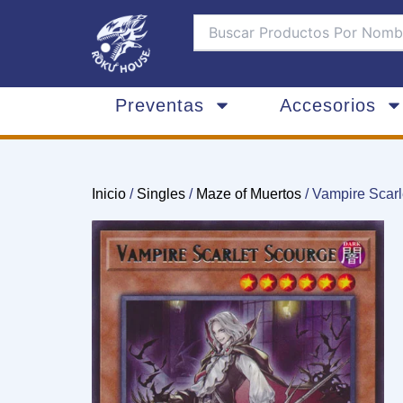
Ir
al
contenido
Preventas
Accesorios
Inicio
/
Singles
/
Maze of Muertos
/ Vampire Scar