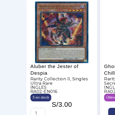
of
Aluber the Jester of
Ghos
Despia
Chil
Singles
Rarity Collection ll
,
Singles
Rarit
Ultra Rare
Secr
INGLES
ING
RA02-EN016
RA02
3 en stock
Últim
S/
3.00
A
G
ás