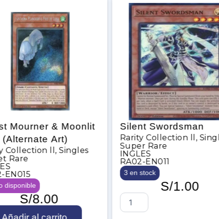
t Mourner & Moonlit
Silent Swordsman
Rarity Collection ll
,
Sing
l (Alternate Art)
Super Rare
y Collection ll
,
Singles
INGLES
et Rare
RA02-EN011
LES
3 en stock
-EN015
S/
1.00
o disponible
S/
8.00
S
i
Añadir al carrito
l