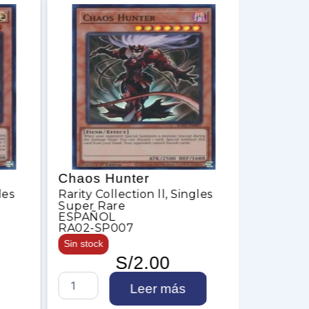
Chaos Hunter
Skull Me
les
Rarity Collection ll
,
Singles
Rarity Co
Super Rare
Secret R
ESPAÑOL
INGLES
RA02-SP007
RA02-E
Sin stock
Sin stock
S/
2.00
C
S
Leer más
h
k
a
u