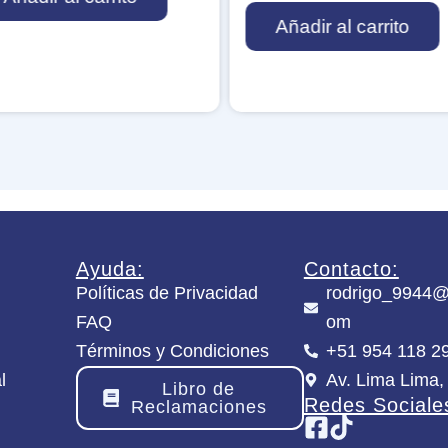
e
Añadir al carrito
n
t
S
w
o
r
d
s
m
a
n
c
Ayuda:
Contacto:
a
Políticas de Privacidad
rodrigo_9944@
n
t
FAQ
om
i
Términos y Condiciones
+51 954 118 2
d
a
l
Av. Lima Lima,
Libro de
d
Redes Sociale
Reclamaciones