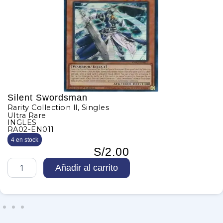
Silent Swordsman
Rarity Collection ll
,
Singles
Ultra Rare
INGLES
RA02-EN011
4 en stock
S/
2.00
S
Añadir al carrito
i
l
e
n
t
S