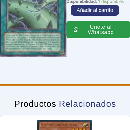
Thorn
Disponibilidad:
1 disponibles
of
Añadir al carrito
Malice
cantidad
Únete al
Whatsapp
Productos
Relacionados