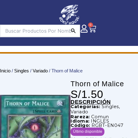
Ir
al
contenido
0
Carrito
Inicio
/
Singles
/
Variado
/ Thorn of Malice
Thorn of Malice
S/
1.50
DESCRIPCIÓN
Categorías:
Singles
,
Variado
Rareza:
Comun
Idioma:
INGLES
Código:
RGBT-EN047
Último disponible