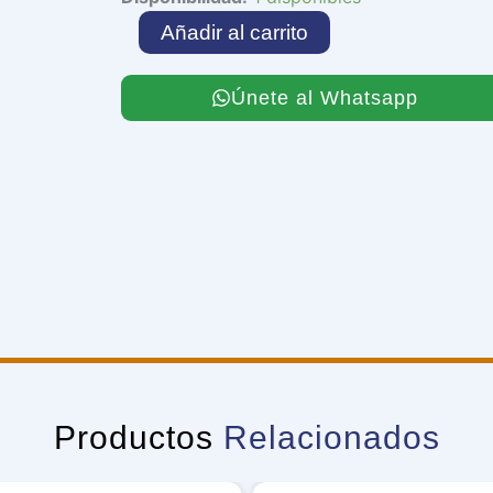
Ultimate
Añadir al carrito
Creature
of
Destruction
Únete al Whatsapp
cantidad
Productos
Relacionados