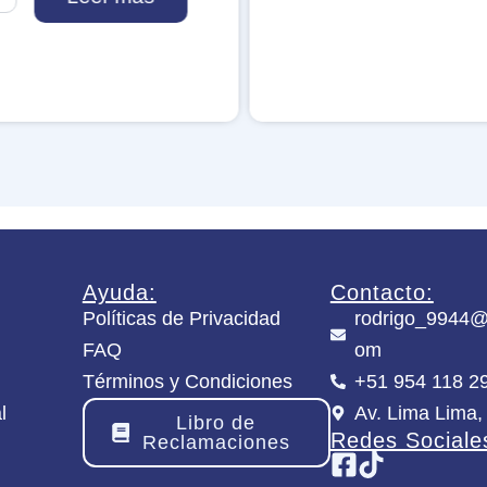
o
s
H
u
n
t
e
r
c
a
n
t
i
Ayuda:
Contacto:
d
Políticas de Privacidad
rodrigo_9944@
a
d
FAQ
om
Términos y Condiciones
+51 954 118 2
l
Av. Lima Lima,
Libro de
Redes Sociale
Reclamaciones