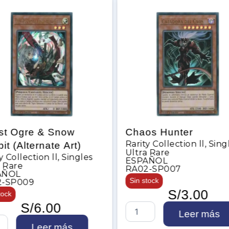
gre & Snow
Chaos Hunter
Rarity Collection ll
,
Singles
lternate Art)
Ultra Rare
ection ll
,
Singles
ESPAÑOL
e
RA02-SP007
Sin stock
009
S/
3.00
S/
6.00
C
Leer más
h
Leer más
a