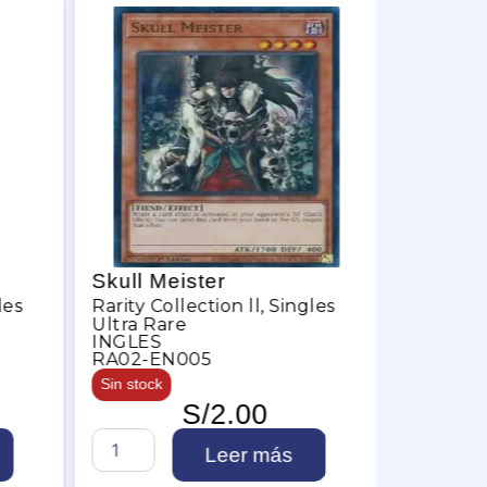
Skull Meister
Super-Nimb
Rarity Collection ll
,
Singles
Hamster
Ultra Rare
Rarity Collecti
INGLES
Ultra Rare
RA02-EN005
ESPAÑOL
Sin stock
RA02-SP011
S/
2.00
2 en stock
S/
S
Leer más
k
S
u