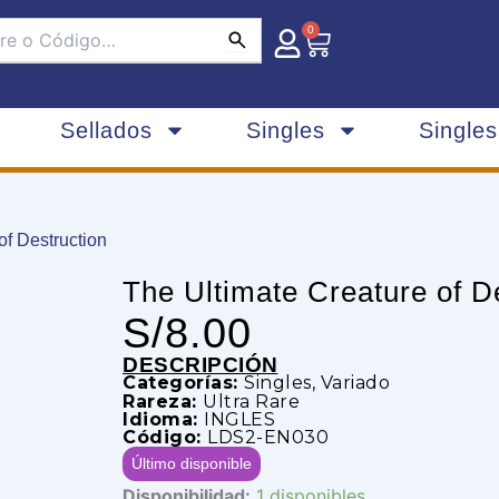
0
Carrito
Sellados
Singles
Single
of Destruction
The Ultimate Creature of D
S/
8.00
DESCRIPCIÓN
Categorías:
Singles
,
Variado
Rareza:
Ultra Rare
Idioma:
INGLES
Código:
LDS2-EN030
Último disponible
The
Disponibilidad:
1 disponibles