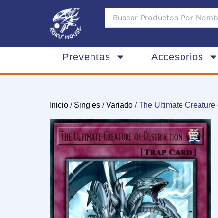
Ir
al
contenido
Preventas
Accesorios
Inicio
/
Singles
/
Variado
/ The Ultimate Creature 