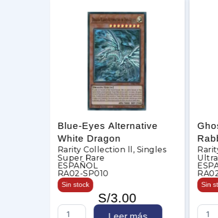
Blue-Eyes Alternative
Ghost O
es
White Dragon
Rabbit (A
Rarity Collection ll
,
Singles
Rarity Coll
Super Rare
Ultra Rar
ESPAÑOL
ESPAÑOL
RA02-SP010
RA02-SP
Sin stock
Sin stock
S/
3.00
B
G
Leer más