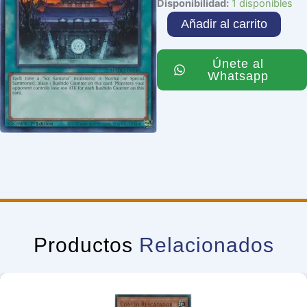
Temple
Disponibilidad:
1 disponibles
of
Añadir al carrito
the
Six
cantidad
Únete al
Whatsapp
Productos
Relacionados