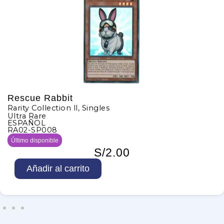
Rescue Rabbit
Rarity Collection ll
,
Singles
Ultra Rare
ESPAÑOL
RA02-SP008
Último disponible
S/
2.00
R
Añadir al carrito
e
s
c
u
e
R