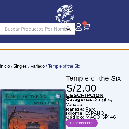
Ir
al
contenido
0
Carrito
Inicio
/
Singles
/
Variado
/ Temple of the Six
Temple of the Six
S/
2.00
DESCRIPCIÓN
Categorías:
Singles
,
Variado
Rareza:
Rare
Idioma:
ESPAÑOL
Código:
MAGO-SP146
Último disponible