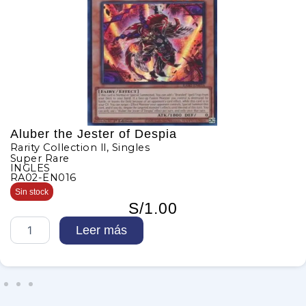
Aluber the Jester of Despia
Rarity Collection ll
,
Singles
Super Rare
INGLES
RA02-EN016
Sin stock
S/
1.00
A
Leer más
l
u
b
e
r
t