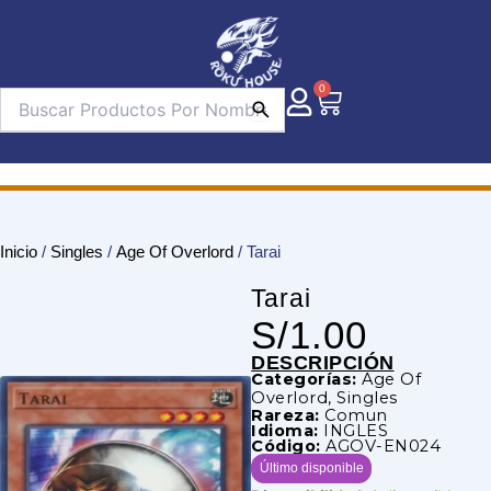
Ir
al
contenido
0
Carrito
Inicio
/
Singles
/
Age Of Overlord
/ Tarai
Tarai
S/
1.00
DESCRIPCIÓN
Categorías:
Age Of
Overlord
,
Singles
Rareza:
Comun
Idioma:
INGLES
Código:
AGOV-EN024
Último disponible