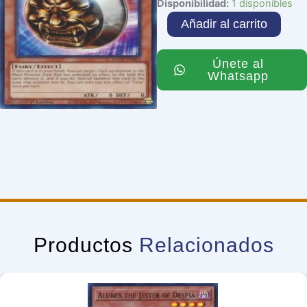
Tarai
Disponibilidad:
1 disponibles
cantidad
Añadir al carrito
Únete al
Whatsapp
Productos
Relacionados