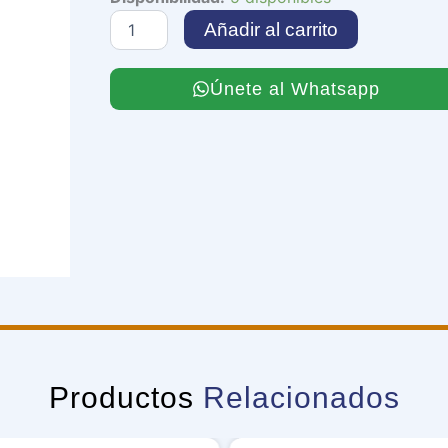
the
Añadir al carrito
Hidden
Fortress
cantidad
Únete al Whatsapp
Productos
Relacionados