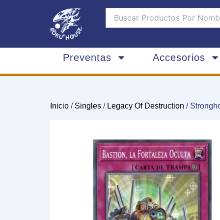
Ir
al
contenido
Preventas
Accesorios
Inicio
/
Singles
/
Legacy Of Destruction
/ Strongh