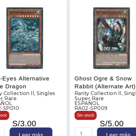
-Eyes Alternative
Ghost Ogre & Snow
te Dragon
Rabbit (Alternate Art)
y Collection ll
,
Singles
Rarity Collection ll
,
Sing
r Rare
Super Rare
AÑOL
ESPAÑOL
-SP010
RA02-SP009
tock
Sin stock
S/
3.00
S/
5.00
G
Leer más
Leer más