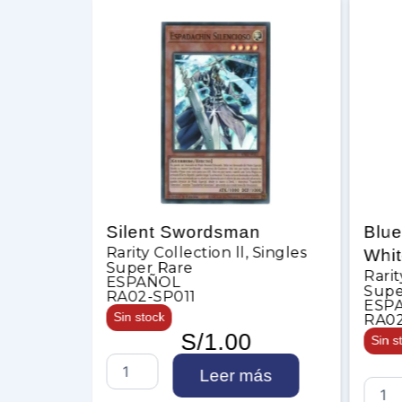
Moonlit
Silent Swordsman
Blue
Rarity Collection ll
,
Singles
t)
Whi
Super Rare
Singles
Rarit
ESPAÑOL
Supe
RA02-SP011
ESP
Sin stock
RA02
S/
1.00
Sin s
S
Leer más
i
B
to
l