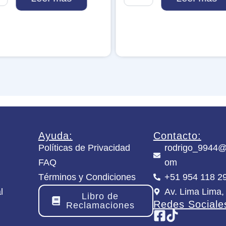
h
o
s
t
O
g
r
e
&
S
n
o
w
R
Ayuda:
Contacto:
a
Políticas de Privacidad
rodrigo_9944@
b
FAQ
om
b
i
Términos y Condiciones
+51 954 118 2
t
l
Av. Lima Lima,
(
Libro de
A
Redes Sociale
Reclamaciones
l
t