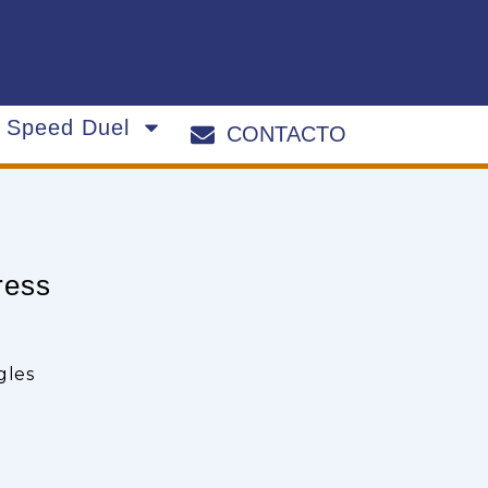
s Speed Duel
CONTACTO
ress
gles