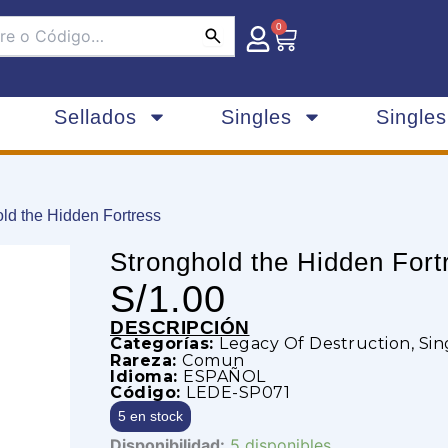
0
Carrito
Sellados
Singles
Single
old the Hidden Fortress
Stronghold the Hidden Fort
S/
1.00
DESCRIPCIÓN
Categorías:
Legacy Of Destruction
,
Sin
Rareza:
Comun
Idioma:
ESPAÑOL
Código:
LEDE-SP071
5 en stock
Stronghold
Disponibilidad:
5 disponibles