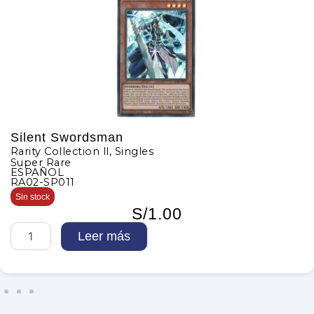
Silent Swordsman
Rarity Collection ll
,
Singles
Super Rare
ESPAÑOL
RA02-SP011
Sin stock
S/
1.00
S
Leer más
i
l
e
n
t
S