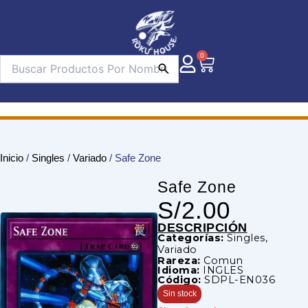
Ir
al
contenido
0
Carrito
Inicio
/
Singles
/
Variado
/ Safe Zone
Safe Zone
S/
2.00
DESCRIPCIÓN
Categorías:
Singles
,
Variado
Rareza:
Comun
Idioma:
INGLES
Código:
SDPL-EN036
Sin stock