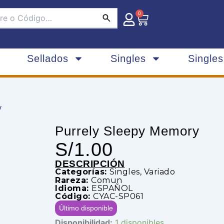
0
Carrito
Sellados
Singles
Single
y
Purrely Sleepy Memory
S/
1.00
DESCRIPCIÓN
Categorías:
Singles
,
Variado
Rareza:
Comun
Idioma:
ESPAÑOL
Código:
CYAC-SP061
Último disponible
Purrely
Disponibilidad:
1 disponibles