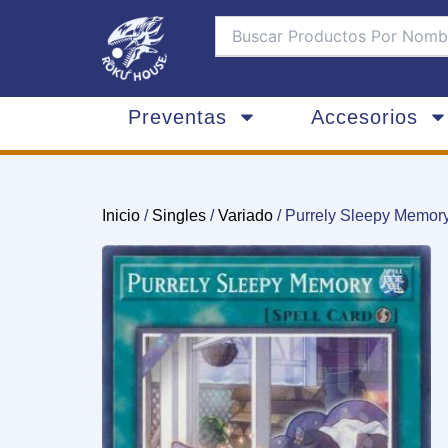
Ir
al
contenido
Preventas
Accesorios
Inicio
/
Singles
/
Variado
/ Purrely Sleepy Memor