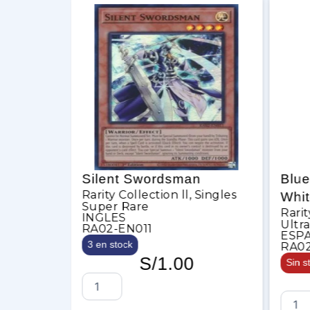
Silent Swordsman
Blue-Eyes Alterna
arity Collection ll
,
Singles
White Dragon
uper Rare
Rarity Collection ll
,
INGLES
Ultra Rare
RA02-EN011
ESPAÑOL
3 en stock
RA02-SP010
S/
1.00
Sin stock
S/
5.00
B
Leer m