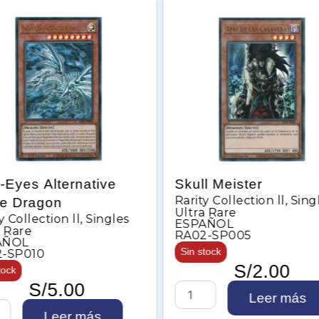
tive
Skull Meister
Skul
Rarity Collection ll
,
Singles
Rarit
Ultra Rare
Ultr
Singles
ESPAÑOL
INGL
RA02-SP005
RA0
Sin stock
Sin s
S/
2.00
S
S
Leer más
k
k
ás
u
u