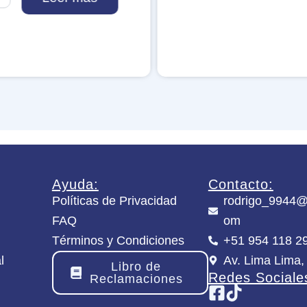
l
l
l
l
M
M
e
e
i
i
s
s
t
t
e
e
r
r
c
c
a
a
n
n
t
t
Ayuda:
Contacto:
i
i
Políticas de Privacidad
rodrigo_9944@
d
d
a
a
FAQ
om
d
d
Términos y Condiciones
+51 954 118 2
l
Av. Lima Lima,
Libro de
Redes Sociale
Reclamaciones