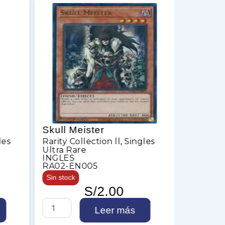
l Meister
Super-Nimble Mega
y Collection ll
,
Singles
Hamster
a Rare
Rarity Collection ll
,
Sing
ES
Super Rare
2-EN005
INGLES
tock
RA02-EN004
S/
2.00
2 en stock
S/
1.00
Leer más
S