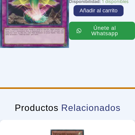
One
Disponibilidad:
1 disponibles
by
Añadir al carrito
One
cantidad
Únete al
Whatsapp
Productos
Relacionados