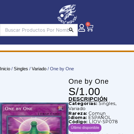
Ir
al
contenido
0
Carrito
Inicio
/
Singles
/
Variado
/ One by One
One by One
S/
1.00
DESCRIPCIÓN
Categorías:
Singles
,
Variado
Rareza:
Comun
Idioma:
ESPAÑOL
Código:
LIOV-SP078
Último disponible