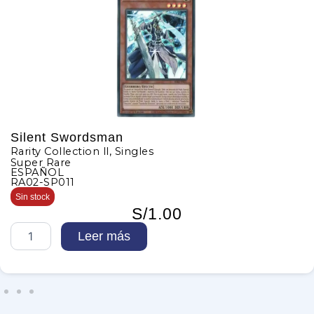
Silent Swordsman
Rarity Collection ll
,
Singles
Super Rare
ESPAÑOL
RA02-SP011
Sin stock
S/
1.00
S
Leer más
i
l
e
n
t
S