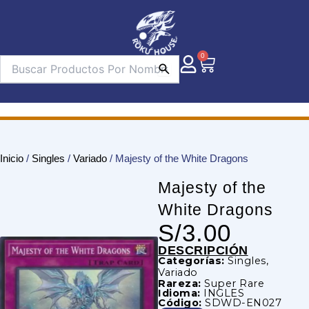
Ir
al
contenido
0
Carrito
Inicio
/
Singles
/
Variado
/ Majesty of the White Dragons
Majesty of the
White Dragons
S/
3.00
DESCRIPCIÓN
Categorías:
Singles
,
Variado
Rareza:
Super Rare
Idioma:
INGLES
Código:
SDWD-EN027