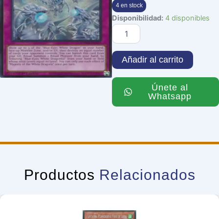
4 en stock
Majesty
Disponibilidad:
4 disponibles
of
the
White
Dragons
Añadir al carrito
cantidad
Únete al
Whatsapp
Productos
Relacionados