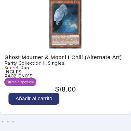
Mourner & Moonlit Chill (Alternate Art)
Blue
Collection ll
,
Singles
Rarity
 Rare
Ultra
S
ESPA
EN015
RA02
isponible
Sin st
S/
8.00
B
adir al carrito
l
u
e
-
E
y