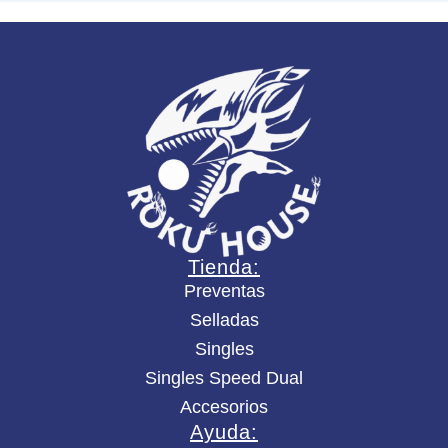
L
D
c
a
n
t
i
d
a
d
Tienda:
Preventas
Selladas
Singles
Singles Speed Dual
Accesorios
Ayuda: