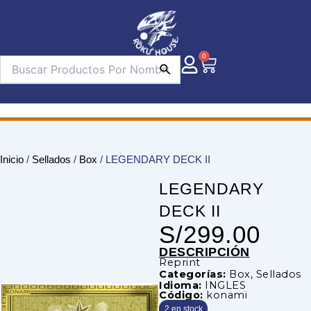
Ir
al
contenido
0
Carrito
Inicio
/
Sellados
/
Box
/ LEGENDARY DECK II
LEGENDARY
DECK II
S/
299.00
DESCRIPCIÓN
Reprint
Categorías:
Box
,
Sellados
Idioma:
INGLES
Código:
konami
2 en stock