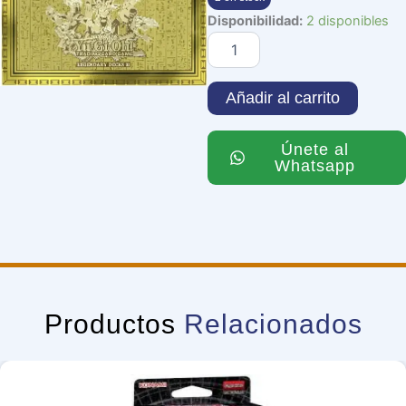
LEGENDARY
Disponibilidad:
2 disponibles
DECK
II
cantidad
Añadir al carrito
Únete al
Whatsapp
Productos
Relacionados