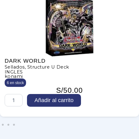
DARK WORLD
Sellados
,
Structure U Deck
INGLES
konami
6 en stock
S/
50.00
D
Añadir al carrito
A
R
K
W
O
R