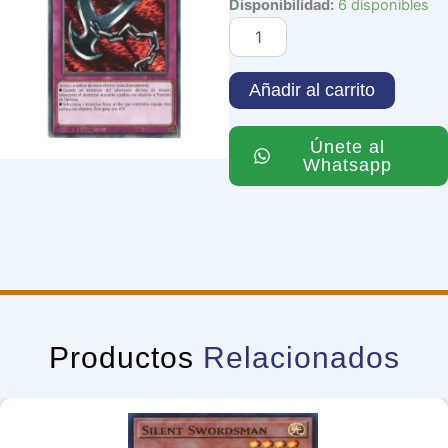
Kunai
Disponibilidad:
6 disponibles
with
Chain
cantidad
Añadir al carrito
Únete al
Whatsapp
Productos
Relacionados