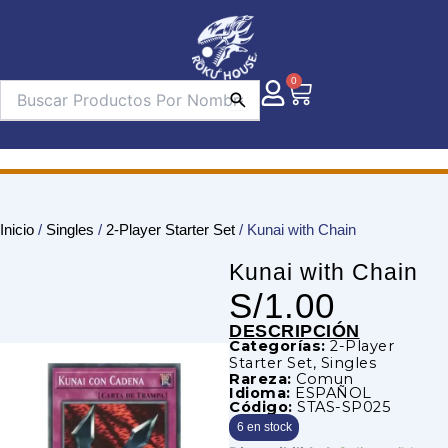
Ir
al
contenido
0
Carrito
Inicio
/
Singles
/
2-Player Starter Set
/ Kunai with Chain
Kunai with Chain
S/
1.00
DESCRIPCIÓN
Categorías:
2-Player
Starter Set
,
Singles
Rareza:
Comun
Idioma:
ESPAÑOL
Código:
STAS-SP025
6 en stock