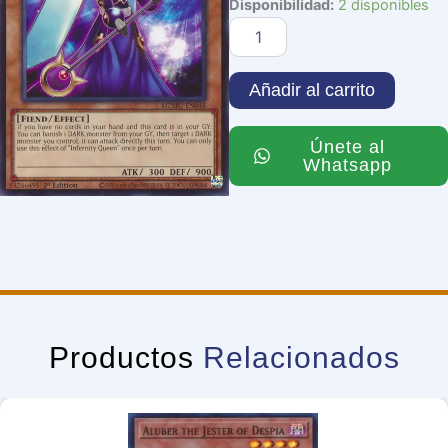
Infernity
Disponibilidad:
2 disponibles
Queen
cantidad
Añadir al carrito
Únete al
Whatsapp
Productos
Relacionados