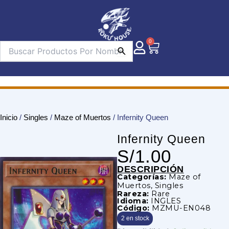
Ir
al
contenido
0
Carrito
Inicio
/
Singles
/
Maze of Muertos
/ Infernity Queen
Infernity Queen
S/
1.00
DESCRIPCIÓN
Categorías:
Maze of
Muertos
,
Singles
Rareza:
Rare
Idioma:
INGLES
Código:
MZMU-EN048
2 en stock