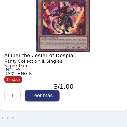
Aluber the Jester of Despia
Rarity Collection ll
,
Singles
Super Rare
INGLES
RA02-EN016
Sin stock
S/
1.00
A
Leer más
l
u
b
e
r
t