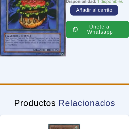
Hungry
Disponibilidad:
1 disponibles
Burger
Añadir al carrito
cantidad
Únete al
Whatsapp
Productos
Relacionados