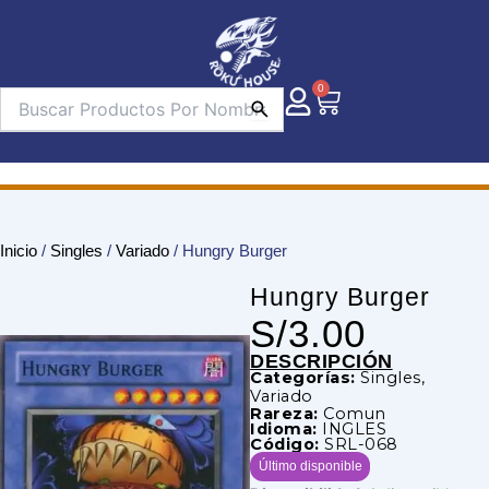
Ir
al
contenido
0
Carrito
Inicio
/
Singles
/
Variado
/ Hungry Burger
Hungry Burger
S/
3.00
DESCRIPCIÓN
Categorías:
Singles
,
Variado
Rareza:
Comun
Idioma:
INGLES
Código:
SRL-068
Último disponible