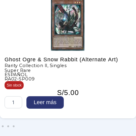
 Ogre & Snow Rabbit (Alternate Art)
Resc
Collection ll
,
Singles
Rarity
Rare
Ultra
OL
INGL
SP009
RA02
k
3 en s
S/
5.00
R
Leer más
e
s
c
u
e
R