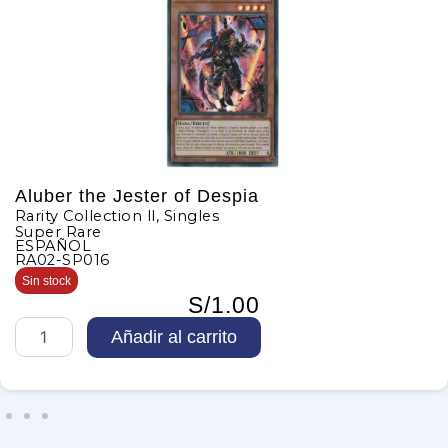
Aluber the Jester of Despia
Rarity Collection ll
,
Singles
Super Rare
ESPAÑOL
RA02-SP016
Sin stock
S/
1.00
A
Añadir al carrito
l
u
b
e
r
t