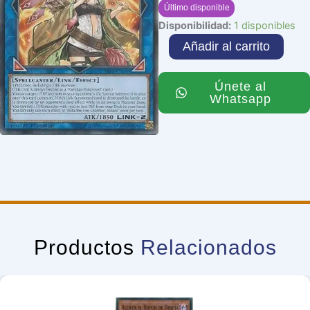
Último disponible
Hiita
Disponibilidad:
1 disponibles
the
Añadir al carrito
Fire
Charmer,
Ablaze
Únete al
cantidad
Whatsapp
Productos
Relacionados