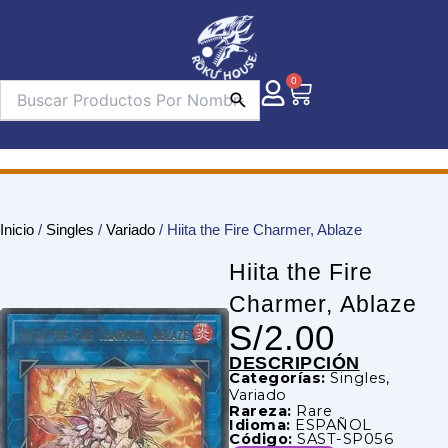
Ir
al
contenido
0
Carrito
Inicio
/
Singles
/
Variado
/ Hiita the Fire Charmer, Ablaze
Hiita the Fire
Charmer, Ablaze
S/
2.00
DESCRIPCIÓN
Categorías:
Singles
,
Variado
Rareza:
Rare
Idioma:
ESPAÑOL
Código:
SAST-SP056