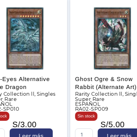
-Eyes Alternative
Ghost Ogre & Snow
te Dragon
Rabbit (Alternate Art)
y Collection ll
,
Singles
Rarity Collection ll
,
Sing
r Rare
Super Rare
AÑOL
ESPAÑOL
-SP010
RA02-SP009
tock
Sin stock
S/
3.00
S/
5.00
G
Leer más
Leer más