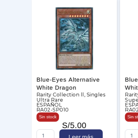
Moonlit
Blue-Eyes Alternative
Blue
t)
White Dragon
Whi
Singles
Rarity Collection ll
,
Singles
Rarit
Ultra Rare
Supe
ESPAÑOL
ESP
RA02-SP010
RA02
Sin stock
Sin s
S/
5.00
B
B
to
Leer más