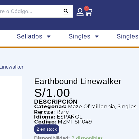
0
Carrito
Sellados
Singles
Single
Linewalker
Earthbound Linewalker
S/
1.00
DESCRIPCIÓN
Categorías:
Maze Of Millennia
,
Singles
Rareza:
Rare
Idioma:
ESPAÑOL
Código:
MZMI-SP049
2 en stock
Earthbound
Disponibilidad:
2 disponibles