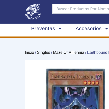
Ir
al
contenido
Preventas
Accesorios
Inicio
/
Singles
/
Maze Of Millennia
/ Earthbound 