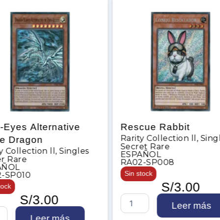
s Alternative
Rescue Rabbit
Rarity Collection ll
,
Singles
ragon
Secret Rare
ection ll
,
Singles
ESPAÑOL
re
RA02-SP008
Sin stock
10
S/
3.00
S/
3.00
R
Leer más
e
Leer más
s