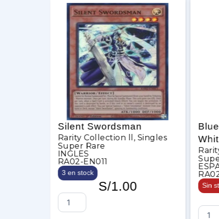
Silent Swordsman
Blue-Eye
Rarity Collection ll
,
Singles
White D
Super Rare
es
Rarity Coll
INGLES
Super Ra
RA02-EN011
ESPAÑOL
3 en stock
RA02-SP0
S/
1.00
Sin stock
S
i
B
l