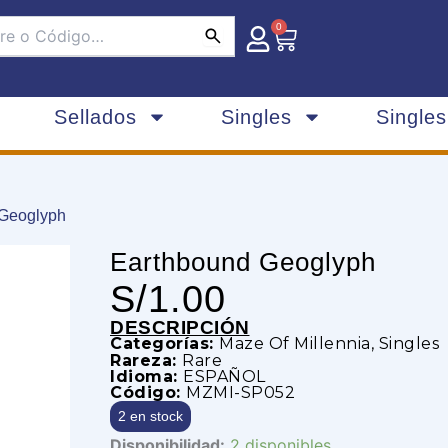
0
Carrito
Sellados
Singles
Single
 Geoglyph
Earthbound Geoglyph
S/
1.00
DESCRIPCIÓN
Categorías:
Maze Of Millennia
,
Singles
Rareza:
Rare
Idioma:
ESPAÑOL
Código:
MZMI-SP052
2 en stock
Earthbound
Disponibilidad:
2 disponibles