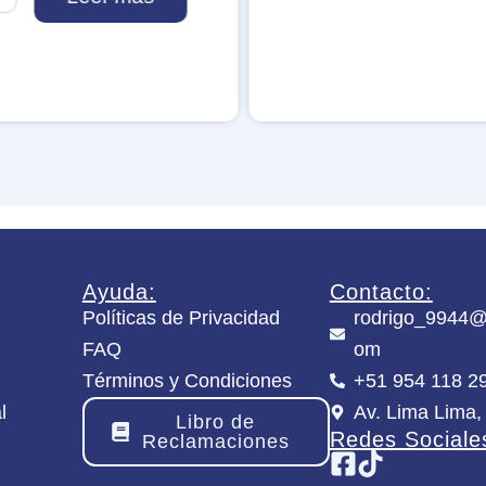
c
u
e
R
a
b
b
i
t
c
a
n
t
Ayuda:
Contacto:
i
Políticas de Privacidad
rodrigo_9944@
d
a
FAQ
om
d
Términos y Condiciones
+51 954 118 2
l
Av. Lima Lima,
Libro de
Redes Sociale
Reclamaciones