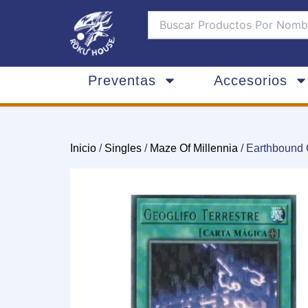
Ir
al
contenido
Preventas
Accesorios
Inicio
/
Singles
/
Maze Of Millennia
/ Earthbound