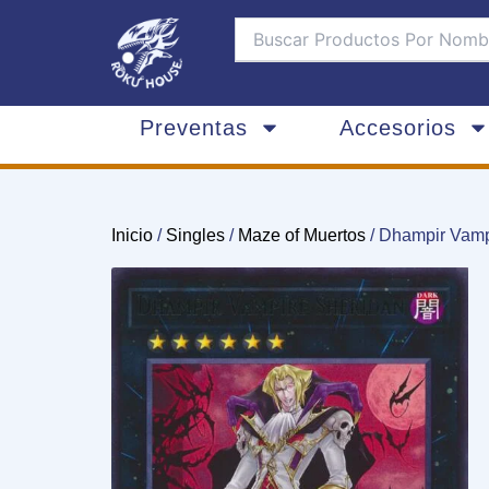
Ir
al
contenido
Preventas
Accesorios
Inicio
/
Singles
/
Maze of Muertos
/ Dhampir Vamp