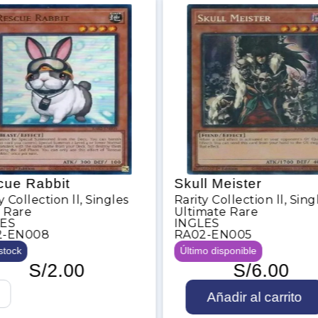
Skull Meister
Sup
Singles
Rarity Collection ll
,
Singles
Ham
Ultimate Rare
Rarit
INGLES
Ultr
RA02-EN005
ESP
Último disponible
RA02
S/
6.00
2 en 
S
Añadir al carrito
k
S
u