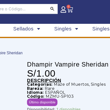
0
Carrito
Sellados
Singles
Single
ire Sheridan
Dhampir Vampire Sheridan
S/
1.00
DESCRIPCIÓN
Categorías:
Maze of Muertos
,
Singles
Rareza:
Rare
Idioma:
ESPAÑOL
Código:
MZMU-SP103
Último disponible
Dhampir
Disponibilidad:
1 disponibles