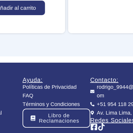
u
l
p
l
e
A
M
r
e
-
i
N
s
i
t
m
e
b
r
l
c
e
a
M
n
e
t
g
Ayuda:
Contacto:
i
a
Políticas de Privacidad
rodrigo_9944@
d
H
a
FAQ
om
a
d
m
Términos y Condiciones
+51 954 118 2
s
l
Av. Lima Lima,
t
Libro de
e
Redes Sociale
Reclamaciones
r
c