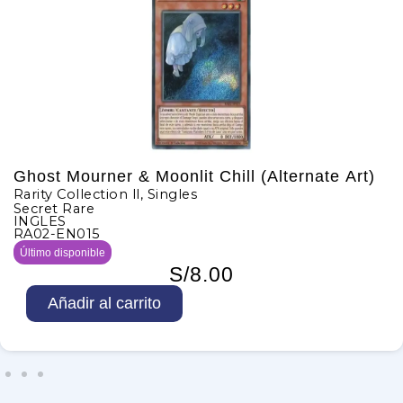
Ghost Mourner & Moonlit Chill (Alternate Art)
Rarity Collection ll
,
Singles
Secret Rare
INGLES
RA02-EN015
Último disponible
S/
8.00
G
Añadir al carrito
h
o
s
t
M
o