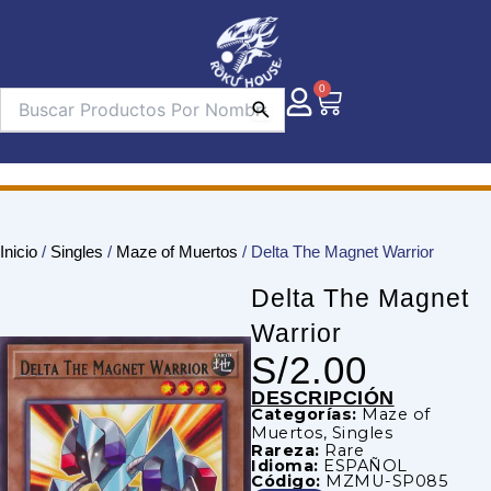
Ir
al
contenido
0
Carrito
Inicio
/
Singles
/
Maze of Muertos
/ Delta The Magnet Warrior
Delta The Magnet
Warrior
S/
2.00
DESCRIPCIÓN
Categorías:
Maze of
Muertos
,
Singles
Rareza:
Rare
Idioma:
ESPAÑOL
Código:
MZMU-SP085