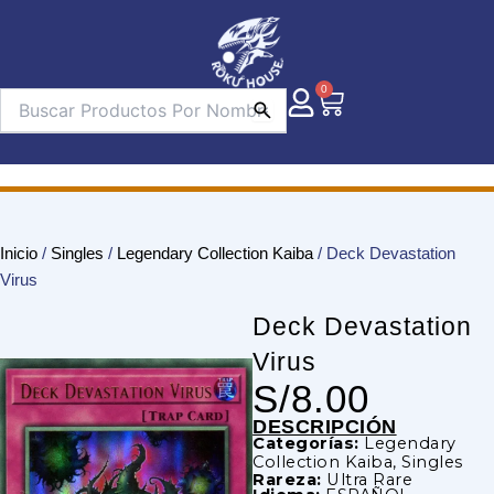
Ir
al
contenido
0
Carrito
Inicio
/
Singles
/
Legendary Collection Kaiba
/ Deck Devastation
Virus
Deck Devastation
Virus
S/
8.00
DESCRIPCIÓN
Categorías:
Legendary
Collection Kaiba
,
Singles
Rareza:
Ultra Rare