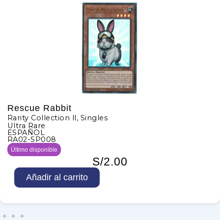
Rescue Rabbit
Rarity Collection ll
,
Singles
Ultra Rare
ESPAÑOL
RA02-SP008
Último disponible
S/
2.00
R
Añadir al carrito
e
s
c
u