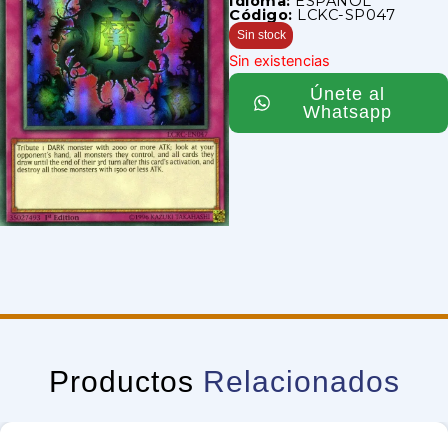
Idioma:
ESPAÑOL
Código:
LCKC-SP047
Sin stock
Sin existencias
Únete al
Whatsapp
Productos
Relacionados