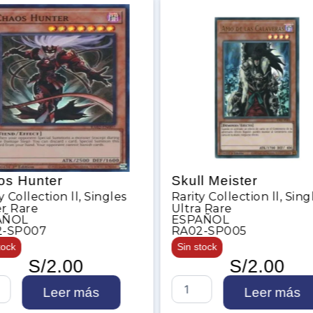
Skull Meister
Sup
Singles
Rarity Collection ll
,
Singles
Ham
Ultra Rare
Rarit
ESPAÑOL
Supe
RA02-SP005
INGL
Sin stock
RA0
S/
2.00
2 en 
S
ás
Leer más
k
S
u