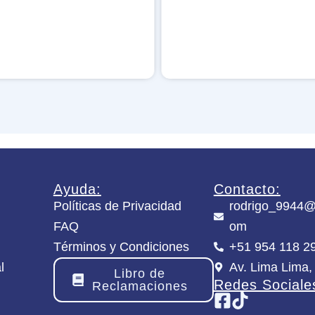
u
l
p
l
e
A
M
r
e
-
i
N
s
i
t
m
e
b
r
l
c
e
a
M
n
e
t
g
Ayuda:
Contacto:
i
a
Políticas de Privacidad
rodrigo_9944@
d
H
a
FAQ
om
a
d
m
Términos y Condiciones
+51 954 118 2
s
l
Av. Lima Lima,
t
Libro de
e
Redes Sociale
Reclamaciones
r
c