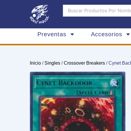
Ir
al
contenido
Preventas
Accesorios
Inicio
/
Singles
/
Crossover Breakers
/ Cynet Bac