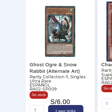
Ghost Ogre & Snow
Chaos Hunter
Rarity Collection ll
,
abbit (Alternate Art)
Super Rare
arity Collection ll
,
Singles
ESPAÑOL
ltra Rare
RA02-SP007
ESPAÑOL
Sin stock
RA02-SP009
S/
2.00
Sin stock
S/
6.00
C
Leer m
h
Leer más
a