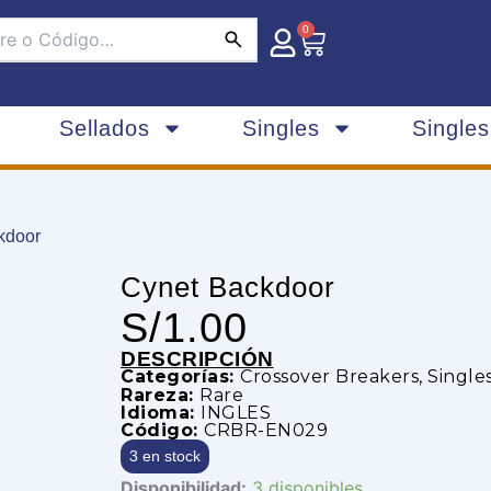
0
Carrito
Sellados
Singles
Single
kdoor
Cynet Backdoor
S/
1.00
DESCRIPCIÓN
Categorías:
Crossover Breakers
,
Single
Rareza:
Rare
Idioma:
INGLES
Código:
CRBR-EN029
3 en stock
Cynet
Disponibilidad:
3 disponibles