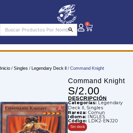
Ir
al
contenido
0
Carrito
Inicio
/
Singles
/
Legendary Deck ll
/ Command Knight
Command Knight
S/
2.00
DESCRIPCIÓN
Categorías:
Legendary
Deck ll
,
Singles
Rareza:
Comun
Idioma:
INGLES
Código:
LDK2-ENJ20
Sin stock