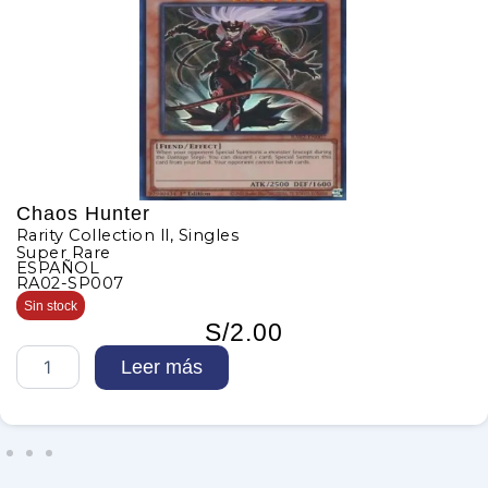
Chaos Hunter
Rarity Collection ll
,
Singles
Super Rare
ESPAÑOL
RA02-SP007
Sin stock
S/
2.00
C
Leer más
h
a
o
s
H
u