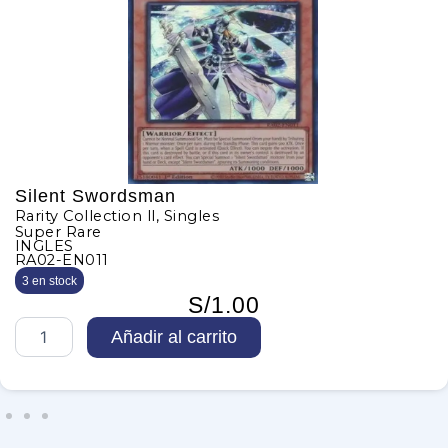
Silent Swordsman
Rarity Collection ll
,
Singles
Super Rare
INGLES
RA02-EN011
3 en stock
S/
1.00
S
Añadir al carrito
i
l
e
n
t
S