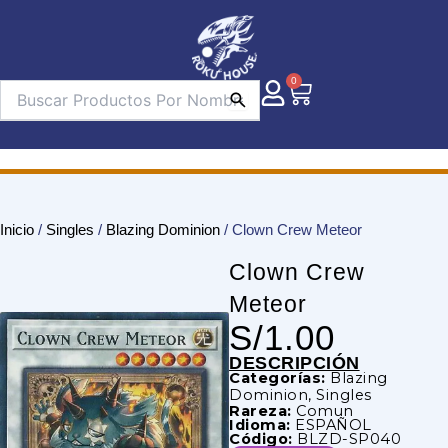
Ir
al
contenido
0
Carrito
Inicio
/
Singles
/
Blazing Dominion
/ Clown Crew Meteor
Clown Crew
Meteor
S/
1.00
DESCRIPCIÓN
Categorías:
Blazing
Dominion
,
Singles
Rareza:
Comun
Idioma:
ESPAÑOL
Código:
BLZD-SP040