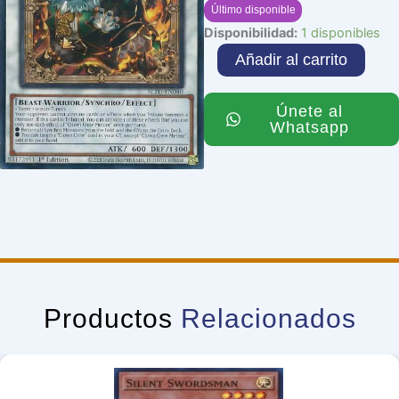
Último disponible
Clown
Disponibilidad:
1 disponibles
Crew
Añadir al carrito
Meteor
cantidad
Únete al
Whatsapp
Productos
Relacionados