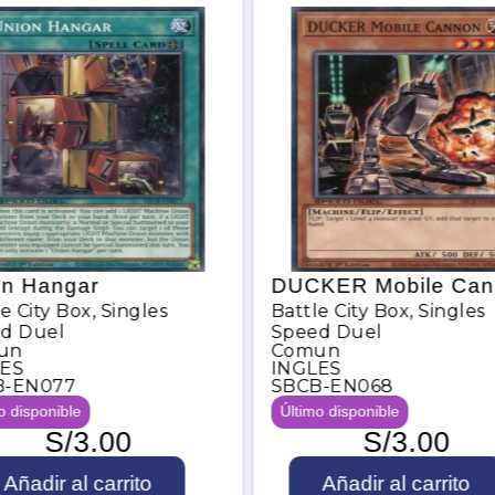
on Hangar
DUCKER Mobile Can
e City Box
,
Singles
Battle City Box
,
Singles
d Duel
Speed Duel
un
Comun
LES
INGLES
B-EN077
SBCB-EN068
o disponible
Último disponible
S/
3.00
S/
3.00
D
Añadir al carrito
Añadir al carrito
U