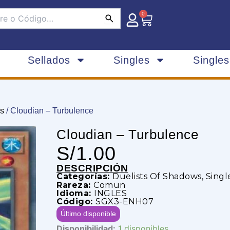
0
Carrito
Sellados
Singles
Single
ws
/ Cloudian – Turbulence
Cloudian – Turbulence
S/
1.00
DESCRIPCIÓN
Categorías:
Duelists Of Shadows
,
Singl
Rareza:
Comun
Idioma:
INGLES
Código:
SGX3-ENH07
Último disponible
Cloudian
Disponibilidad:
1 disponibles