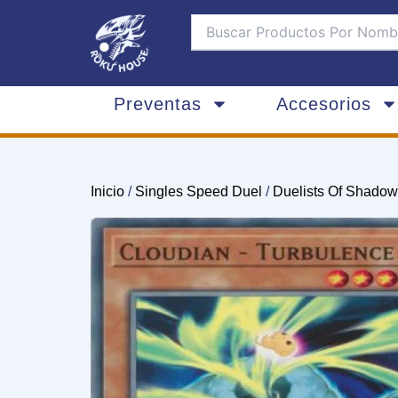
Ir
al
contenido
Preventas
Accesorios
Inicio
/
Singles Speed Duel
/
Duelists Of Shado