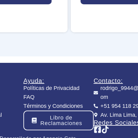
C
K
E
R
M
o
b
i
l
e
C
a
n
Ayuda:
Contacto:
n
Políticas de Privacidad
rodrigo_9944@
o
FAQ
om
n
c
Términos y Condiciones
+51 954 118 2
a
l
Av. Lima Lima,
n
Libro de
t
Redes Sociale
Reclamaciones
i
d