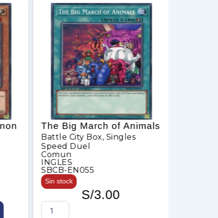
non
The Big March of Animals
Mantico
Battle City Box
,
Singles
Battle Ci
Speed Duel
Speed D
Comun
Comun
INGLES
INGLES
SBCB-EN055
SBCB-E
Sin stock
Sin stock
S/
3.00
T
M
h
a