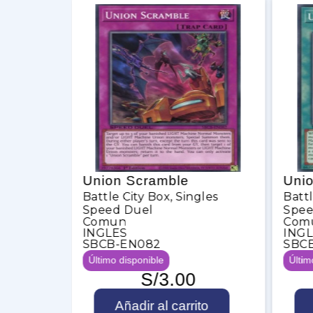
 Meanae
Union Scramble
Uni
Battle City Box
,
Singles
Battl
Speed Duel
Spee
les
Comun
Com
INGLES
ING
SBCB-EN082
SBC
Último disponible
Últim
S/
3.00
U
U
Añadir al carrito
n
n