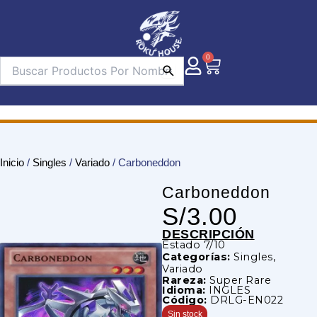
Ir
al
contenido
0
Carrito
Inicio
/
Singles
/
Variado
/ Carboneddon
Carboneddon
S/
3.00
DESCRIPCIÓN
Estado 7/10
Categorías:
Singles
,
Variado
Rareza:
Super Rare
Idioma:
INGLES
Código:
DRLG-EN022
Sin stock