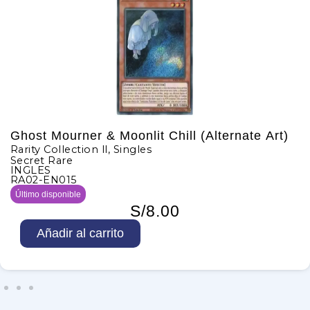
rner & Moonlit Chill (Alternate Art)
Silent 
ction ll
,
Singles
Rarity Col
e
Ultra Rar
INGLES
15
RA02-EN0
ble
4 en stock
S/
8.00
S
 al carrito
i
l
e
n
t
S