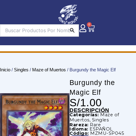
Ir
al
contenido
0
Carrito
Inicio
/
Singles
/
Maze of Muertos
/ Burgundy the Magic Elf
Burgundy the
Magic Elf
S/
1.00
DESCRIPCIÓN
Categorías:
Maze of
Muertos
,
Singles
Rareza:
Rare
Idioma:
ESPAÑOL
Código:
MZMU-SP045