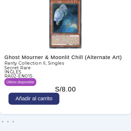
Ghost Mourner & Moonlit Chill (Alternate Art)
Rarity Collection ll
,
Singles
Secret Rare
INGLES
RA02-EN015
Último disponible
S/
8.00
G
Añadir al carrito
h
o
s
t
M
o