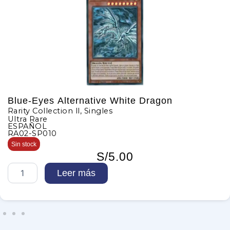
Blue-Eyes Alternative White Dragon
Rarity Collection ll
,
Singles
Ultra Rare
ESPAÑOL
RA02-SP010
Sin stock
S/
5.00
B
Leer más
l
u
e
-
E
y