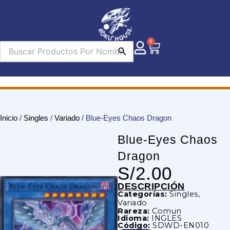
Ir
al
contenido
0
Carrito
Inicio
/
Singles
/
Variado
/ Blue-Eyes Chaos Dragon
Blue-Eyes Chaos
Dragon
S/
2.00
DESCRIPCIÓN
Categorías:
Singles
,
Variado
Rareza:
Comun
Idioma:
INGLES
Código:
SDWD-EN010