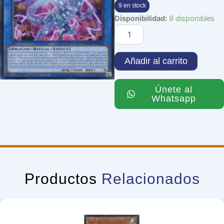
9 en stock
Blue-
Disponibilidad:
9 disponibles
Eyes
Chaos
Dragon
cantidad
Añadir al carrito
Únete al
Whatsapp
Productos
Relacionados