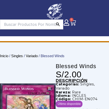
Ir
al
contenido
0
Carrito
Inicio
/
Singles
/
Variado
/ Blessed Winds
Blessed Winds
S/
2.00
DESCRIPCIÓN
Categorías:
Singles
,
Variado
Rareza:
Rare
Idioma:
INGLES
Código:
CHIM-EN074
Último disponible