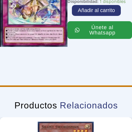
Blessed
Disponibilidad:
1 disponibles
Winds
Añadir al carrito
cantidad
Únete al
Whatsapp
Productos
Relacionados