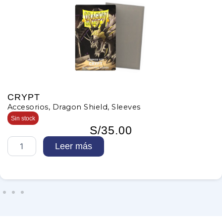
CRYPT
Accesorios
,
Dragon Shield
,
Sleeves
Sin stock
S/
35.00
C
Leer más
R
Y
P
T
c
a
n
t