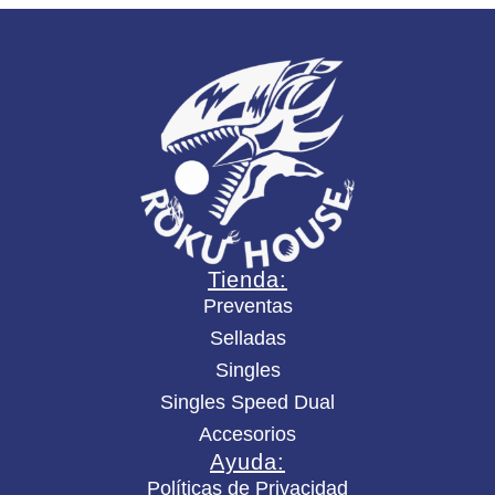
i
d
a
d
Tienda:
Preventas
Selladas
Singles
Singles Speed Dual
Accesorios
Ayuda:
Políticas de Privacidad