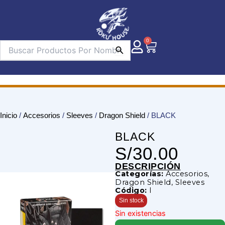
Ir
al
contenido
0
Carrito
Inicio
/
Accesorios
/
Sleeves
/
Dragon Shield
/ BLACK
BLACK
S/
30.00
DESCRIPCIÓN
Categorías:
Accesorios
,
Dragon Shield
,
Sleeves
Código:
I
Sin stock
Sin existencias