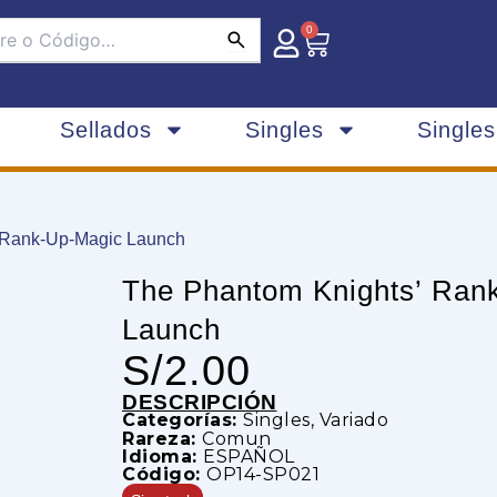
0
Carrito
Sellados
Singles
Single
 Rank-Up-Magic Launch
The Phantom Knights’ Ran
Launch
S/
2.00
DESCRIPCIÓN
Categorías:
Singles
,
Variado
Rareza:
Comun
Idioma:
ESPAÑOL
Código:
OP14-SP021