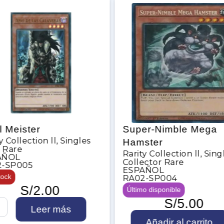
l Meister
Super-Nimble Mega
y Collection ll
,
Singles
Hamster
a Rare
Rarity Collection ll
,
Sing
AÑOL
Collector Rare
2-SP005
ESPAÑOL
tock
RA02-SP004
S/
2.00
Último disponible
S/
5.00
Leer más
S
Añadir al carrito