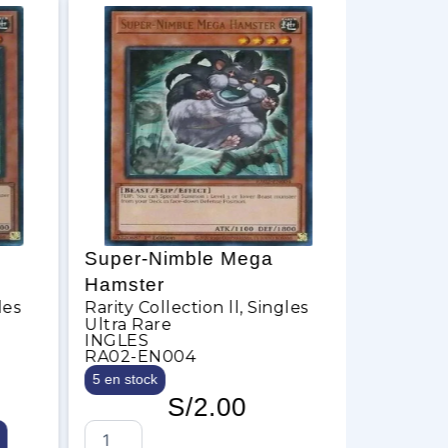
Super-Nimble Mega
Super-
Hamster
Hamste
les
Rarity Collection ll
,
Singles
Rarity Co
Ultra Rare
Ultra Ra
INGLES
ESPAÑO
RA02-EN004
RA02-SP
5 en stock
2 en stock
S/
2.00
S
S