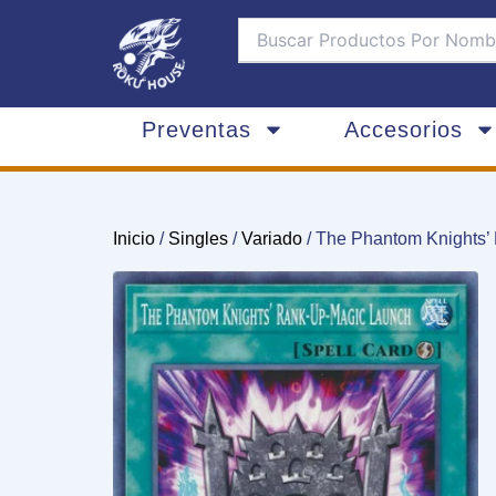
Ir
al
contenido
Preventas
Accesorios
Inicio
/
Singles
/
Variado
/ The Phantom Knights’