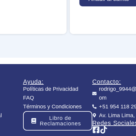
u
p
e
r
-
N
i
m
b
l
e
M
e
g
Ayuda:
Contacto:
a
Políticas de Privacidad
rodrigo_9944@
H
FAQ
om
a
m
Términos y Condiciones
+51 954 118 2
s
l
Av. Lima Lima,
t
Libro de
e
Redes Sociale
Reclamaciones
r
c