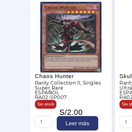
of
Chaos Hunter
Skul
Rarity Collection ll
,
Singles
Rarit
Super Rare
Ultr
Singles
ESPAÑOL
ESP
RA02-SP007
RA0
Sin stock
Sin s
S/
2.00
C
S
Leer más
h
k
a
u