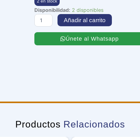
2 en stock
Superheavy
Disponibilidad:
2 disponibles
Samurai
Añadir al carrito
Commander
Shanawo
cantidad
Únete al Whatsapp
Productos
Relacionados