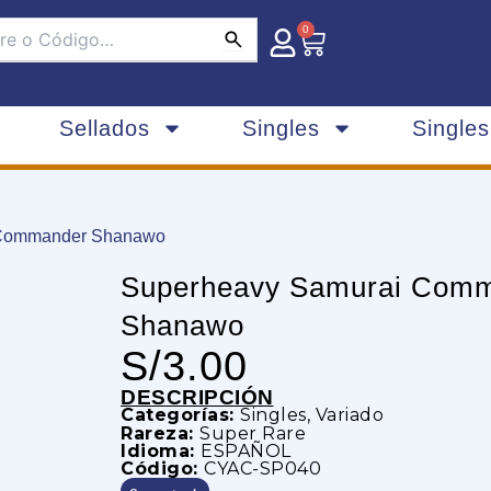
0
Carrito
Sellados
Singles
Single
 Commander Shanawo
Superheavy Samurai Com
Shanawo
S/
3.00
DESCRIPCIÓN
Categorías:
Singles
,
Variado
Rareza:
Super Rare
Idioma:
ESPAÑOL
Código:
CYAC-SP040