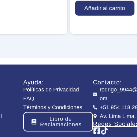
c
l
Añadir al carrito
u
l
e
M
R
e
a
i
b
s
b
t
i
e
t
r
c
c
a
a
n
n
t
t
Ayuda:
Contacto:
i
i
Políticas de Privacidad
rodrigo_9944@
d
d
a
a
FAQ
om
d
d
Términos y Condiciones
+51 954 118 2
l
Av. Lima Lima,
Libro de
Redes Sociale
Reclamaciones