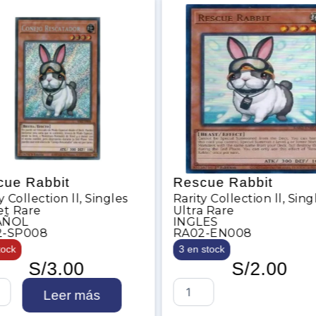
Rescue Rabbit
Skul
Singles
Rarity Collection ll
,
Singles
Rarit
Ultra Rare
Ultr
INGLES
ESP
RA02-EN008
RA02
3 en stock
Sin s
S/
2.00
R
S
ás
e
k
s
u