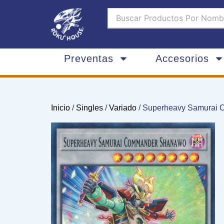
Ir
al
contenido
Preventas
Accesorios
Inicio
/
Singles
/
Variado
/ Superheavy Samurai