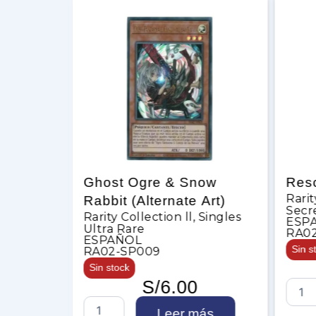
Ghost Ogre & Snow
Rescue Rabbit
Rarity Collection ll
,
abbit (Alternate Art)
Secret Rare
arity Collection ll
,
Singles
ESPAÑOL
ltra Rare
RA02-SP008
ESPAÑOL
Sin stock
RA02-SP009
S/
3.00
Sin stock
S/
6.00
R
Leer m
e
Leer más
s