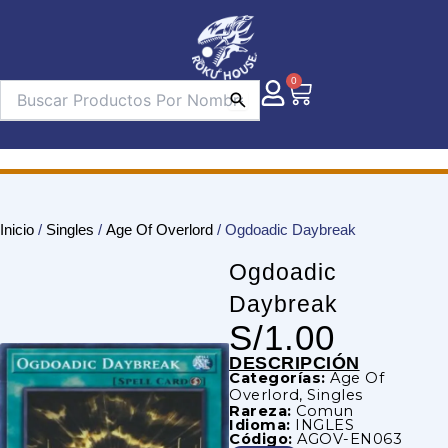
Ir
al
contenido
0
Carrito
Inicio
/
Singles
/
Age Of Overlord
/ Ogdoadic Daybreak
Ogdoadic
Daybreak
S/
1.00
DESCRIPCIÓN
Categorías:
Age Of
Overlord
,
Singles
Rareza:
Comun
Idioma:
INGLES
Código:
AGOV-EN063