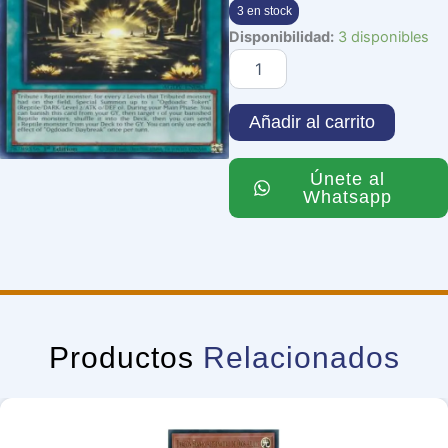
3 en stock
Ogdoadic
Disponibilidad:
3 disponibles
Daybreak
cantidad
Añadir al carrito
Únete al
Whatsapp
Productos
Relacionados