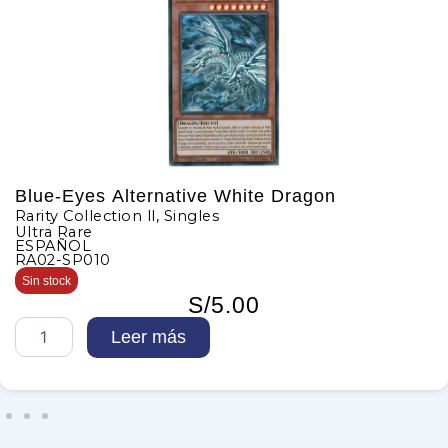
Blue-Eyes Alternative White Dragon
Rarity Collection ll
,
Singles
Ultra Rare
ESPAÑOL
RA02-SP010
Sin stock
S/
5.00
B
Leer más
l
u
e
-
E
y