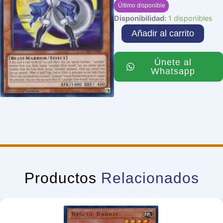
Último disponible
Lunalight
Disponibilidad:
1 disponibles
Silver
Añadir al carrito
Hound
cantidad
Únete al
Whatsapp
Productos
Relacionados