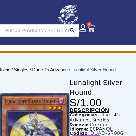
Ir
al
contenido
0
Carrito
Inicio
/
Singles
/
Duelist's Advance
/ Lunalight Silver Hound
Lunalight Silver
Hound
S/
1.00
DESCRIPCIÓN
Categorías:
Duelist's
Advance
,
Singles
Rareza:
Comun
Idioma:
ESPAÑOL
Código:
DUAD-SP006