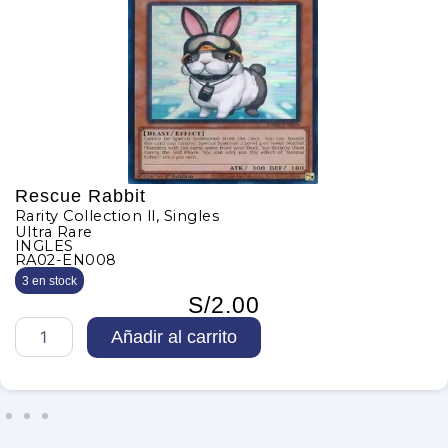
Rescue Rabbit
arity Collection ll
,
Singles
ltra Rare
INGLES
RA02-EN008
3 en stock
S/
2.00
Añadir al carrito