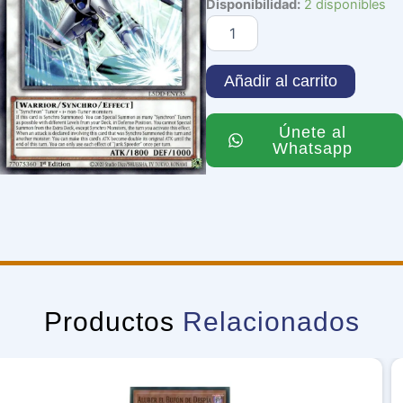
Junk
Disponibilidad:
2 disponibles
Speeder
cantidad
Añadir al carrito
Únete al
Whatsapp
Productos
Relacionados